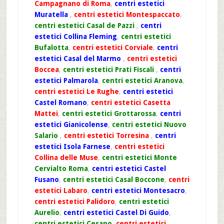
Campagnano di Roma
,
centri estetici
Muratella
,
centri estetici Montespaccato
,
centri estetici Casal de Pazzi
,
centri
estetici Collina Fleming
,
centri estetici
Bufalotta
,
centri estetici Corviale
,
centri
estetici Casal del Marmo
,
centri estetici
Boccea
,
centri estetici Prati Fiscali
,
centri
estetici Palmarola
,
centri estetici Aranova
,
centri estetici Le Rughe
,
centri estetici
Castel Romano
,
centri estetici Casetta
Mattei
,
centri estetici Grottarossa
,
centri
estetici Gianicolense
,
centri estetici Nuovo
Salario
,
centri estetici Torresina
,
centri
estetici Isola Farnese
,
centri estetici
Collina delle Muse
,
centri estetici Monte
Cervialto Roma
,
centri estetici Castel
Fusano
,
centri estetici Casal Boccone
,
centri
estetici Labaro
,
centri estetici Montesacro
,
centri estetici Palidoro
,
centri estetici
Aurelio
,
centri estetici Castel Di Guido
,
centri estetici Cesano
,
centri estetici