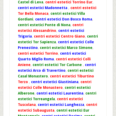
Castel di Leva
,
centri estetici Torrino Eur
,
centri estetici Madonnetta
,
centri estetici
Tor Bella Monaca
,
centri estetici Villa
Gordiani
,
centri estetici Don Bosco Roma
,
centri estetici Ponte di Nona
,
centri
estetici Alessandrino
,
centri estetici
Trigoria
,
centri estetici Centro Giano
,
centri
estetici Tor Sapienza
,
centri estetici Colle
Prenestino
,
centri estetici Marco Simone
,
centri estetici Torrino
,
centri estetici
Quarto Miglio Roma
,
centri estetici Colli
Aniene
,
centri estetici Tor Carbone
,
centri
estetici Arco di Travertino
,
centri estetici
Casal Monastero
,
centri estetici Tiburtino
Terzo
,
centri estetici Giustiniana
,
centri
estetici Colle Monastero
,
centri estetici
Alberone
,
centri estetici Laurentina
,
centri
estetici Torreangela
,
centri estetici
Tuscolana
,
centri estetici Lunghezza
,
centri
estetici Subaugusta
,
centri estetici Eur
Montagnola
,
centri estetici Decima
,
centri