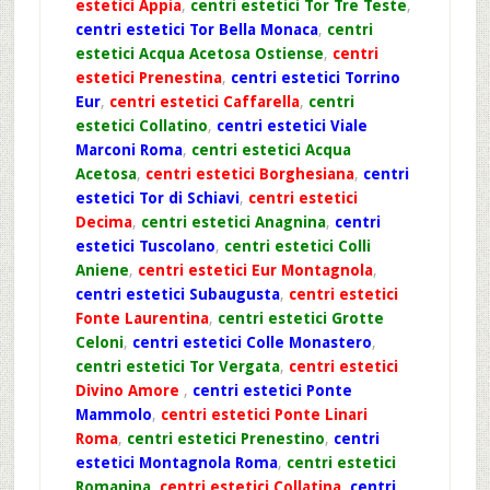
estetici Appia
,
centri estetici Tor Tre Teste
,
centri estetici Tor Bella Monaca
,
centri
estetici Acqua Acetosa Ostiense
,
centri
estetici Prenestina
,
centri estetici Torrino
Eur
,
centri estetici Caffarella
,
centri
estetici Collatino
,
centri estetici Viale
Marconi Roma
,
centri estetici Acqua
Acetosa
,
centri estetici Borghesiana
,
centri
estetici Tor di Schiavi
,
centri estetici
Decima
,
centri estetici Anagnina
,
centri
estetici Tuscolano
,
centri estetici Colli
Aniene
,
centri estetici Eur Montagnola
,
centri estetici Subaugusta
,
centri estetici
Fonte Laurentina
,
centri estetici Grotte
Celoni
,
centri estetici Colle Monastero
,
centri estetici Tor Vergata
,
centri estetici
Divino Amore
,
centri estetici Ponte
Mammolo
,
centri estetici Ponte Linari
Roma
,
centri estetici Prenestino
,
centri
estetici Montagnola Roma
,
centri estetici
Romanina
,
centri estetici Collatina
,
centri