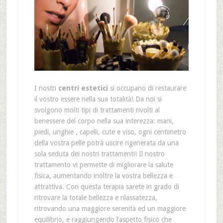
I nostri
centri estetici
si occupano di restaurare
il vostro essere nella sua totalità! Da noi si
svolgono molti tipi di trattamenti rivolti al
benessere del corpo nella sua interezza: mani,
piedi, unghie , capelli, cute e viso, ogni centimetro
della vostra pelle potrà uscire rigenerata da una
sola seduta dei nostri trattamenti! Il nostro
trattamento vi permette di migliorare la salute
fisica, aumentando inoltre la vostra bellezza e
attrattiva. Con questa terapia sarete in grado di
ritrovare la totale bellezza e rilassatezza,
ritrovando una maggiore serenità ed un maggiore
equilibrio, e raggiungendo l’aspetto fisico che