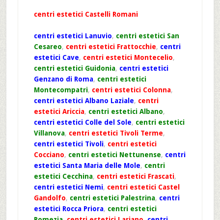
centri estetici Castelli Romani
centri estetici Lanuvio
,
centri estetici San
Cesareo
,
centri estetici Frattocchie
,
centri
estetici Cave
,
centri estetici Montecelio
,
centri estetici Guidonia
,
centri estetici
Genzano di Roma
,
centri estetici
Montecompatri
,
centri estetici Colonna
,
centri estetici Albano Laziale
,
centri
estetici Ariccia
,
centri estetici Albano
,
centri estetici Colle del Sole
,
centri estetici
Villanova
,
centri estetici Tivoli Terme
,
centri estetici Tivoli
,
centri estetici
Cocciano
,
centri estetici Nettunense
,
centri
estetici Santa Maria delle Mole
,
centri
estetici Cecchina
,
centri estetici Frascati
,
centri estetici Nemi
,
centri estetici Castel
Gandolfo
,
centri estetici Palestrina
,
centri
estetici Rocca Priora
,
centri estetici
Pomezia
,
centri estetici Lariano
,
centri