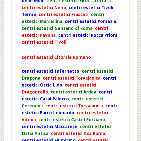
delle Mole
,
centri estetici Grottaferrata
,
centri estetici Nemi
,
centri estetici Tivoli
Terme
,
centri estetici Frascati
,
centri
estetici Marcellina
,
centri estetici Pomezia
,
centri estetici Genzano di Roma
,
centri
estetici Pavona
,
centri estetici Rocca Priora
,
centri estetici Tivoli
centri estetici Litorale Romano
centri estetici Infernetto
,
centri estetici
Dragona
,
centri estetici Torvajanica
,
centri
estetici Ostia Lido
,
centri estetici
Dragoncello
,
centri estetici Ardea
,
centri
estetici Casal Palocco
,
centri estetici
Cerenova
,
centri estetici Torvaianica
,
centri
estetici Parco Leonardo
,
centri estetici
Vitinia
,
centri estetici Castel Porziano
,
centri estetici Maccarese
,
centri estetici
Ostia Antica
,
centri estetici Axa Roma
,
centri estetici Fiumicino
,
centri estetici