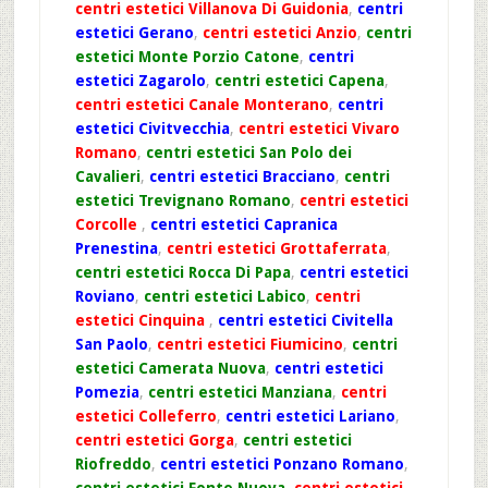
centri estetici Villanova Di Guidonia
,
centri
estetici Gerano
,
centri estetici Anzio
,
centri
estetici Monte Porzio Catone
,
centri
estetici Zagarolo
,
centri estetici Capena
,
centri estetici Canale Monterano
,
centri
estetici Civitvecchia
,
centri estetici Vivaro
Romano
,
centri estetici San Polo dei
Cavalieri
,
centri estetici Bracciano
,
centri
estetici Trevignano Romano
,
centri estetici
Corcolle
,
centri estetici Capranica
Prenestina
,
centri estetici Grottaferrata
,
centri estetici Rocca Di Papa
,
centri estetici
Roviano
,
centri estetici Labico
,
centri
estetici Cinquina
,
centri estetici Civitella
San Paolo
,
centri estetici Fiumicino
,
centri
estetici Camerata Nuova
,
centri estetici
Pomezia
,
centri estetici Manziana
,
centri
estetici Colleferro
,
centri estetici Lariano
,
centri estetici Gorga
,
centri estetici
Riofreddo
,
centri estetici Ponzano Romano
,
centri estetici Fonte Nuova
,
centri estetici