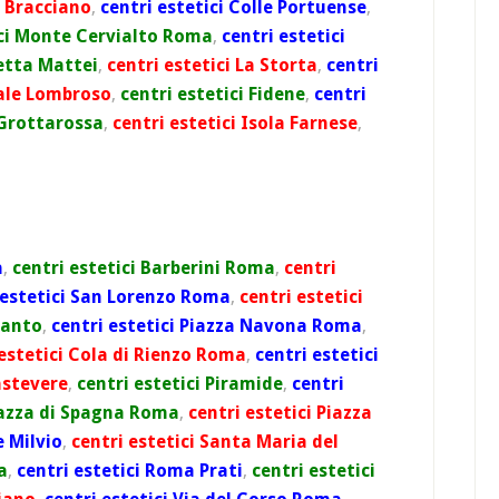
i Bracciano
,
centri estetici Colle Portuense
,
ici Monte Cervialto Roma
,
centri estetici
setta Mattei
,
centri estetici La Storta
,
centri
sale Lombroso
,
centri estetici Fidene
,
centri
 Grottarossa
,
centri estetici Isola Farnese
,
a
,
centri estetici Barberini Roma
,
centri
 estetici San Lorenzo Roma
,
centri estetici
panto
,
centri estetici Piazza Navona Roma
,
 estetici Cola di Rienzo Roma
,
centri estetici
astevere
,
centri estetici Piramide
,
centri
Piazza di Spagna Roma
,
centri estetici Piazza
e Milvio
,
centri estetici Santa Maria del
a
,
centri estetici Roma Prati
,
centri estetici