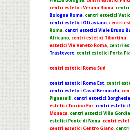
Piazza Bologna
,
centri estetici Pin
centri estetici Verano Roma
,
centri
Bologna Roma
,
centri estetici Vati
centri estetici Ottaviano
,
centri es
Roma
,
centri estetici Viale Bruno 
Africano
,
centri estetici Tiburtina
,
estetici Via Veneto Roma
,
centri es
Trastevere
,
centri estetici Porta Pi
centri estetici Roma Sud
centri estetici Roma Est
,
centri est
centri estetici Casal Bernocchi
,
cen
Pignatelli
,
centri estetici Borghesi
estetici Torrino Eur
,
centri estetic
Monaca
,
centri estetici Villa Gordi
estetici Ponte di Nona
,
centri estet
centri estetici Centro Giano
,
centri