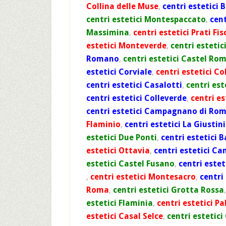
Collina delle Muse
,
centri estetici 
centri estetici Montespaccato
,
cent
Massimina
,
centri estetici Prati Fis
estetici Monteverde
,
centri estetic
Romano
,
centri estetici Castel Ro
estetici Corviale
,
centri estetici Co
centri estetici Casalotti
,
centri est
centri estetici Colleverde
,
centri es
centri estetici Campagnano di Ro
Flaminio
,
centri estetici La Giustin
estetici Due Ponti
,
centri estetici 
estetici Ottavia
,
centri estetici Ca
estetici Castel Fusano
,
centri estet
,
centri estetici Montesacro
,
centri
Roma
,
centri estetici Grotta Rossa
estetici Flaminia
,
centri estetici P
estetici Casal Selce
,
centri estetici