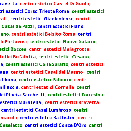
Bravetta
,
centri estetici Castel Di Guido
,
ri estetici Corso Trieste Roma
,
centri estetici
cali
,
centri estetici Gianicolense
,
centri
i Casal de Pazzi
,
centri estetici Fiano
mano
,
centri estetici Belsito Roma
,
centri
lli Portuensi
,
centri estetici Nuovo Salario
,
etici Boccea
,
centri estetici Malagrotta
,
tetici Bufalotta
,
centri estetici Cesano
,
ma
,
centri estetici Colle Salario
,
centri estetici
iana
,
centri estetici Casal del Marmo
,
centri
Balduina
,
centri estetici Palidoro
,
centri
milluccia
,
centri estetici Cornelia
,
centri
ici Pineta Sacchetti
,
centri estetici Torresina
 estetici Muratella
,
centri estetici Bravetta
,
centri estetici Casal Lumbroso
,
centri
almarola
,
centri estetici Battistini
,
centri
 Casaletto
,
centri estetici Conca D’Oro
,
centri