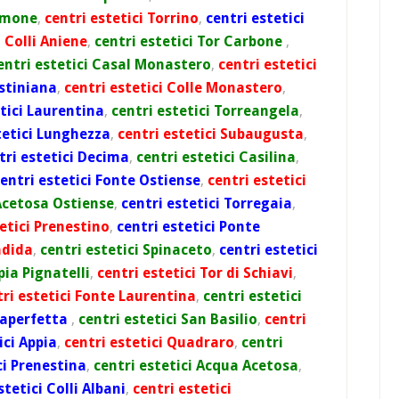
Simone
,
centri estetici Torrino
,
centri estetici
i Colli Aniene
,
centri estetici Tor Carbone
,
entri estetici Casal Monastero
,
centri estetici
ustiniana
,
centri estetici Colle Monastero
,
etici Laurentina
,
centri estetici Torreangela
,
tetici Lunghezza
,
centri estetici Subaugusta
,
tri estetici Decima
,
centri estetici Casilina
,
entri estetici Fonte Ostiense
,
centri estetici
 Acetosa Ostiense
,
centri estetici Torregaia
,
etici Prenestino
,
centri estetici Ponte
ndida
,
centri estetici Spinaceto
,
centri estetici
pia Pignatelli
,
centri estetici Tor di Schiavi
,
tri estetici Fonte Laurentina
,
centri estetici
taperfetta
,
centri estetici San Basilio
,
centri
ici Appia
,
centri estetici Quadraro
,
centri
ci Prenestina
,
centri estetici Acqua Acetosa
,
stetici Colli Albani
,
centri estetici