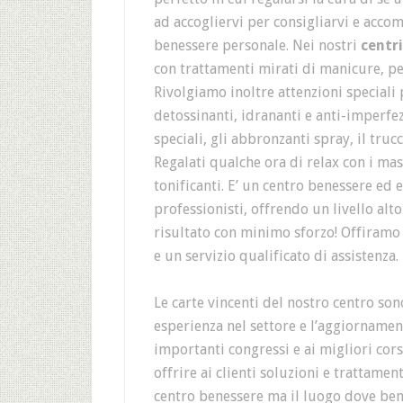
ad accogliervi per consigliarvi e acco
benessere personale. Nei nostri
centr
con trattamenti mirati di manicure, pe
Rivolgiamo inoltre attenzioni speciali 
detossinanti, idrananti e anti-imperfez
speciali, gli abbronzanti spray, il tru
Regalati qualche ora di relax con i mass
tonificanti. E’ un centro benessere ed 
professionisti, offrendo un livello al
risultato con minimo sforzo! Offiramo 
e un servizio qualificato di assistenza.
Le carte vincenti del nostro centro sono
esperienza nel settore e l’aggiornamen
importanti congressi e ai migliori cor
offrire ai clienti soluzioni e trattamen
centro benessere ma il luogo dove benes