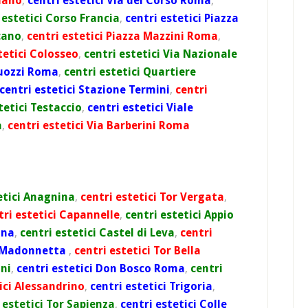
ciano
,
centri estetici Via del Corso Roma
,
 estetici Corso Francia
,
centri estetici Piazza
cano
,
centri estetici Piazza Mazzini Roma
,
tetici Colosseo
,
centri estetici Via Nazionale
Buozzi Roma
,
centri estetici Quartiere
centri estetici Stazione Termini
,
centri
tetici Testaccio
,
centri estetici Viale
a
,
centri estetici Via Barberini Roma
etici Anagnina
,
centri estetici Tor Vergata
,
tri estetici Capannelle
,
centri estetici Appio
ana
,
centri estetici Castel di Leva
,
centri
i Madonnetta
,
centri estetici Tor Bella
ani
,
centri estetici Don Bosco Roma
,
centri
ici Alessandrino
,
centri estetici Trigoria
,
 estetici Tor Sapienza
,
centri estetici Colle