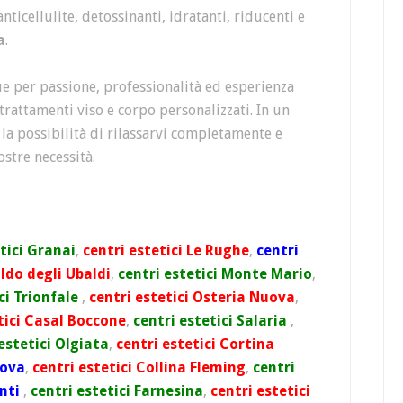
nticellulite, detossinanti, idratanti, riducenti e
a
.
ue per passione, professionalità ed esperienza
 trattamenti viso e corpo personalizzati. In un
 la possibilità di rilassarvi completamente e
ostre necessità.
tici Granai
,
centri estetici Le Rughe
,
centri
aldo degli Ubaldi
,
centri estetici Monte Mario
,
ci Trionfale
,
centri estetici Osteria Nuova
,
tici Casal Boccone
,
centri estetici Salaria
,
estetici Olgiata
,
centri estetici Cortina
uova
,
centri estetici Collina Fleming
,
centri
enti
,
centri estetici Farnesina
,
centri estetici