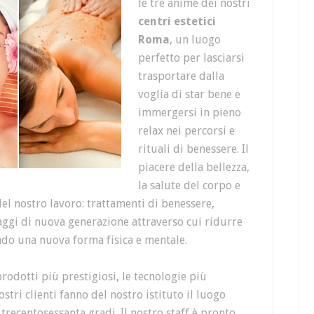
le tre anime dei nostri
centri estetici
Roma
, un luogo
perfetto per lasciarsi
trasportare dalla
voglia di star bene e
immergersi in pieno
relax nei percorsi e
rituali di benessere. Il
piacere della bellezza,
la salute del corpo e
del nostro lavoro: trattamenti di benessere,
saggi di nuova generazione attraverso cui ridurre
ando una nuova forma fisica e mentale.
rodotti più prestigiosi, le tecnologie più
ostri clienti fanno del nostro istituto il luogo
a trecentosessanta gradi. Il nostro staff è pronto