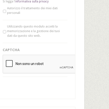
Si legga l'
informativa sulla privacy
Autorizzo il trattamento dei miei dati
personali
P
Utilizzando questo modulo accetti la
r
memorizzazione e la gestione dei tuoi
i
dati da questo sito web.
v
a
c
CAPTCHA
y
*