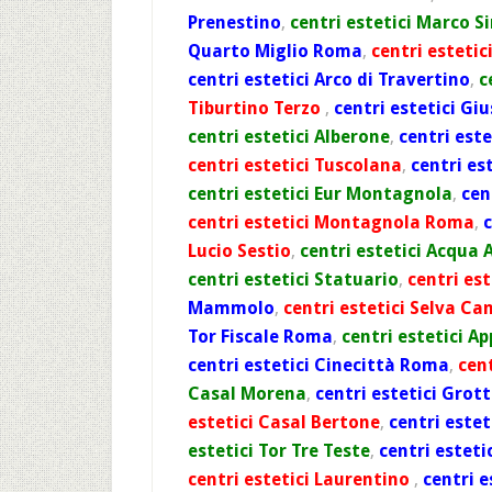
Prenestino
,
centri estetici Marco 
Quarto Miglio Roma
,
centri estetic
centri estetici Arco di Travertino
,
c
Tiburtino Terzo
,
centri estetici Gi
centri estetici Alberone
,
centri est
centri estetici Tuscolana
,
centri es
centri estetici Eur Montagnola
,
cen
centri estetici Montagnola Roma
,
c
Lucio Sestio
,
centri estetici Acqua
centri estetici Statuario
,
centri est
Mammolo
,
centri estetici Selva Ca
Tor Fiscale Roma
,
centri estetici Ap
centri estetici Cinecittà Roma
,
cen
Casal Morena
,
centri estetici Grot
estetici Casal Bertone
,
centri estet
estetici Tor Tre Teste
,
centri esteti
centri estetici Laurentino
,
centri e