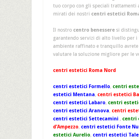
tuo corpo con gli speciali trattamenti a
mirati dei nostri
centri estetici Rom
Il nostro
centro benessere
si disting
garantendo servizi di alto livello per i
ambiente raffinato e tranquillo avrete
valutare la soluzione migliore per le v
centri estetici Roma Nord
centri estetici Formello
,
centri este
estetici Mentana
,
centri estetici B
centri estetici Labaro
,
centri esteti
centri estetici Aranova
,
centri este
centri estetici Settecamini
,
centri 
d’Ampezzo
,
centri estetici Fonte N
estetici Aurelio
,
centri estetici Tal