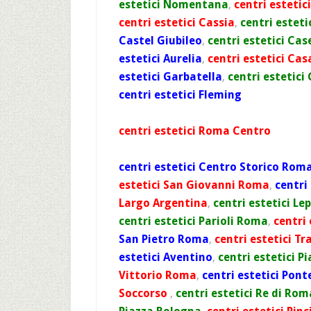
estetici Nomentana
,
centri estetic
centri estetici Cassia
,
centri estet
Castel Giubileo
,
centri estetici Ca
estetici Aurelia
,
centri estetici Ca
estetici Garbatella
,
centri estetici
centri estetici Fleming
centri estetici Roma Centro
centri estetici Centro Storico Rom
estetici San Giovanni Roma
,
centri
Largo Argentina
,
centri estetici Le
centri estetici Parioli Roma
,
centri
San Pietro Roma
,
centri estetici Tr
estetici Aventino
,
centri estetici 
Vittorio Roma
,
centri estetici Pont
Soccorso
,
centri estetici Re di Rom